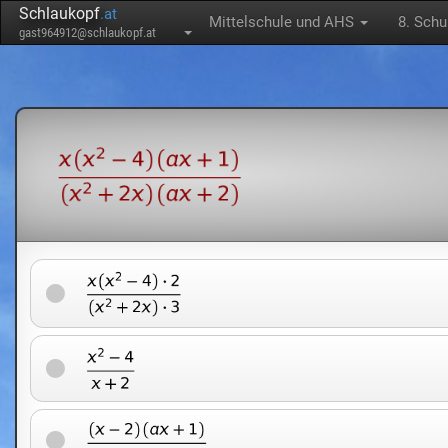
Schlaukopf
.at
Mittelschule und AHS
8. Schu
gast964912@schlaukopf.at