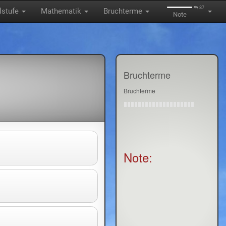
87
lstufe
Mathematik
Bruchterme
Note
Bruchterme
Bruchterme
Note: