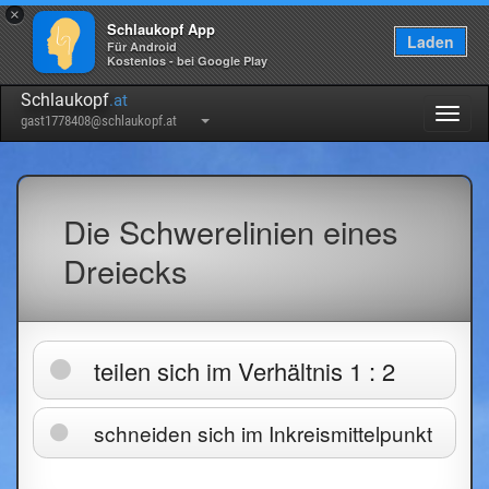
×
Schlaukopf App
Laden
Für Android
Kostenlos - bei Google Play
Schlaukopf
.at
Togg
gast1778408@schlaukopf.at
navig
Die Schwerelinien eines
Dreiecks
teilen sich im Verhältnis 1 : 2
schneiden sich im Inkreismittelpunkt