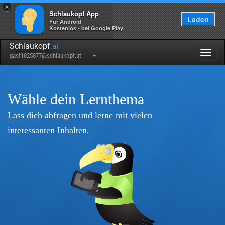
×
Schlaukopf App
Laden
Für Android
Kostenlos - bei Google Play
Schlaukopf
.at
Togg
gast1025877@schlaukopf.at
navig
Wähle dein Lernthema
Lass dich abfragen und lerne mit vielen
interessanten Inhalten.