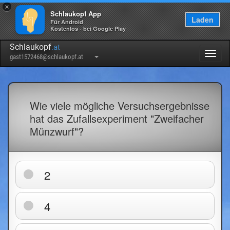
×
Schlaukopf App
Laden
Für Android
Kostenlos - bei Google Play
Schlaukopf
.at
Togg
gast1572468@schlaukopf.at
navig
Wie viele mögliche Versuchsergebnisse
hat das Zufallsexperiment "Zweifacher
Münzwurf"?
2
4