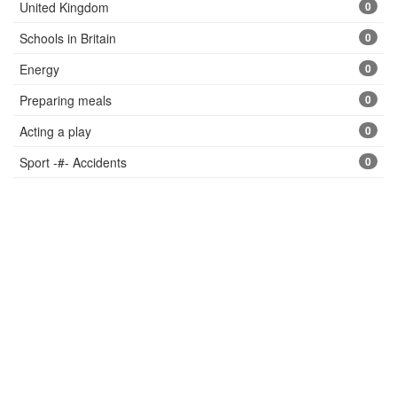
United Kingdom
0
Schools in Britain
0
Energy
0
Preparing meals
0
Acting a play
0
Sport -#- Accidents
0