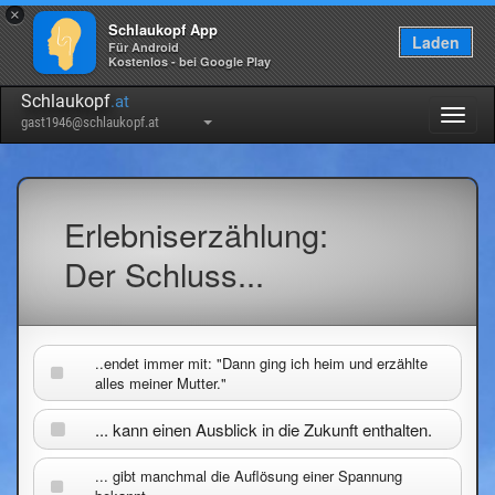
×
Schlaukopf App
Laden
Für Android
Kostenlos - bei Google Play
Schlaukopf
.at
Togg
gast1946@schlaukopf.at
navig
Erlebniserzählung:
Der Schluss...
..endet immer mit: "Dann ging ich heim und erzählte
alles meiner Mutter."
... kann einen Ausblick in die Zukunft enthalten.
... gibt manchmal die Auflösung einer Spannung