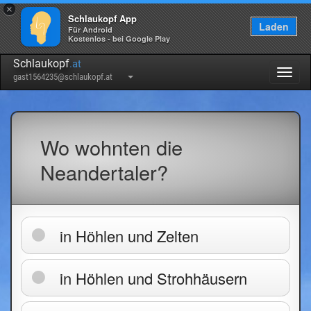
×
Schlaukopf App
Laden
Für Android
Kostenlos - bei Google Play
Schlaukopf
.at
Togg
gast1564235@schlaukopf.at
navig
Wo wohnten die
Neandertaler?
in Höhlen und Zelten
in Höhlen und Strohhäusern