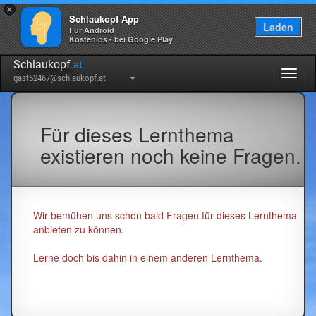
×
Schlaukopf App
Laden
Für Android
Kostenlos - bei Google Play
Schlaukopf
.at
Togg
gast52467@schlaukopf.at
navig
Für dieses Lernthema
existieren noch keine Fragen.
Wir bemühen uns schon bald Fragen für dieses Lernthema
anbieten zu können.
Lerne doch bis dahin in einem anderen Lernthema.