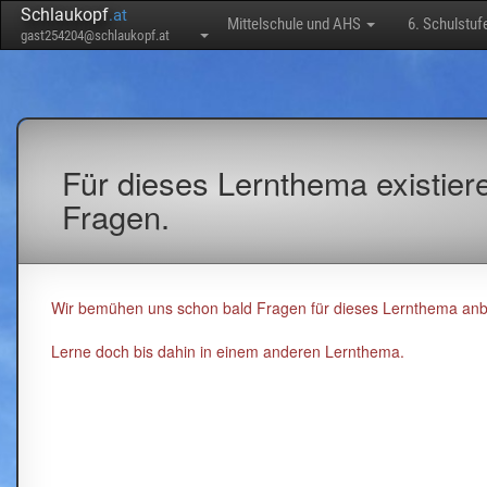
Schlaukopf
.at
Mittelschule und AHS
6. Schulstuf
gast254204@schlaukopf.at
Für dieses Lernthema existier
Fragen.
Wir bemühen uns schon bald Fragen für dieses Lernthema anb
Lerne doch bis dahin in einem anderen Lernthema.