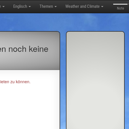
e
Englisch
Themen
Weather and Climate
Note
en noch keine
ieten zu können.