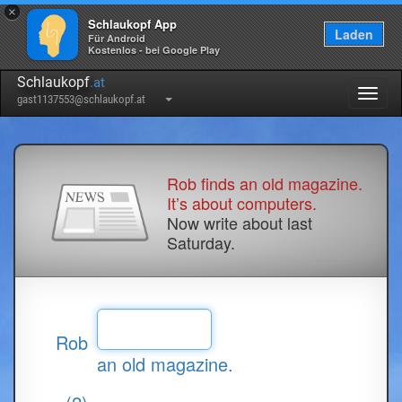
×
Schlaukopf App
Laden
Für Android
Kostenlos - bei Google Play
Schlaukopf
.at
Togg
gast1137553@schlaukopf.at
navig
Rob finds an old magazine.
It’s about computers.
Now write about last
Saturday.
Rob
an old magazine.