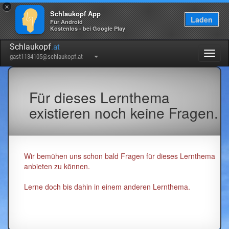
×
Schlaukopf App
Laden
Für Android
Kostenlos - bei Google Play
Schlaukopf
.at
Togg
gast1134105@schlaukopf.at
navig
Für dieses Lernthema
existieren noch keine Fragen.
Wir bemühen uns schon bald Fragen für dieses Lernthema
anbieten zu können.
Lerne doch bis dahin in einem anderen Lernthema.