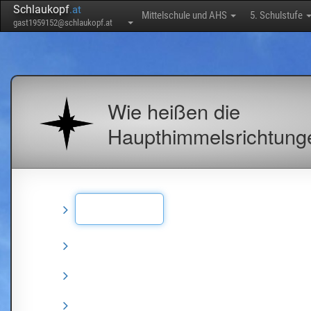
Schlaukopf
.at
Mittelschule und AHS
5. Schulstufe
gast1959152@schlaukopf.at
Wie heißen die
Haupthimmelsrichtung