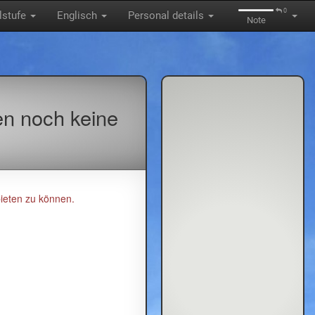
0
lstufe
Englisch
Personal details
Note
en noch keine
ieten zu können.