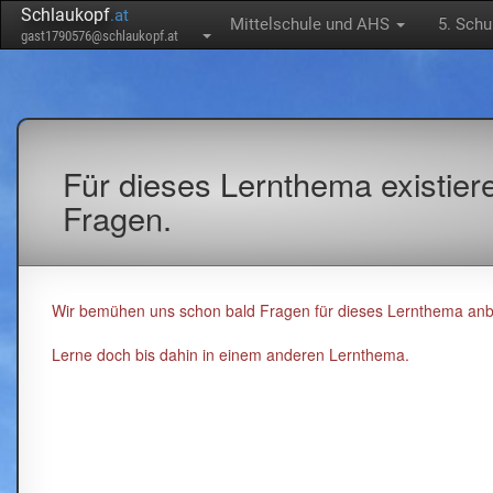
Schlaukopf
.at
Mittelschule und AHS
5. Schu
gast1790576@schlaukopf.at
Für dieses Lernthema existier
Fragen.
Wir bemühen uns schon bald Fragen für dieses Lernthema anb
Lerne doch bis dahin in einem anderen Lernthema.