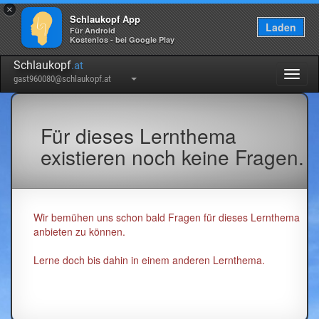
×
Schlaukopf App
Laden
Für Android
Kostenlos - bei Google Play
Schlaukopf
.at
Togg
gast960080@schlaukopf.at
navig
Für dieses Lernthema
existieren noch keine Fragen.
Wir bemühen uns schon bald Fragen für dieses Lernthema
anbieten zu können.
Lerne doch bis dahin in einem anderen Lernthema.