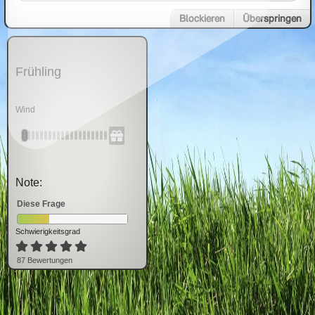
Blockieren
Überspringen
Frühling
Wind
Note:
Diese Frage
Schwierigkeitsgrad
87
Bewertung
en