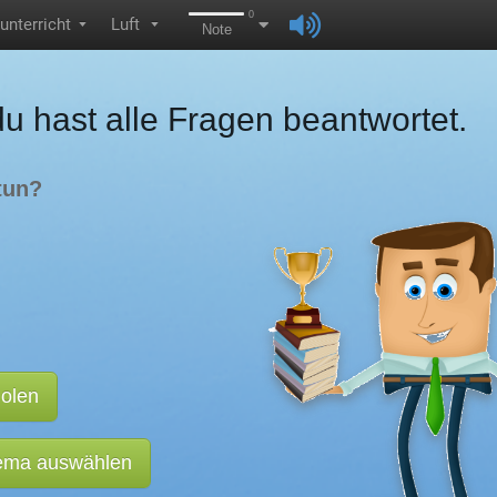
0
unterricht
Luft
▼
▼
Note
du hast alle Fragen beantwortet.
tun?
holen
hema auswählen