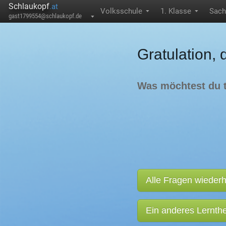
Schlaukopf
.at
Volksschule
1. Klasse
Sach
▼
▼
gast1799554@schlaukopf.de
▼
Gratulation, 
Was möchtest du 
Alle Fragen wieder
Ein anderes Lernt