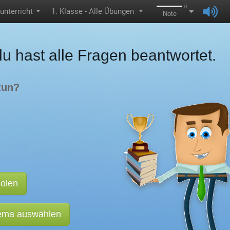
0
unterricht
1. Klasse - Alle Übungen
▼
▼
Note
du hast alle Fragen beantwortet.
tun?
holen
hema auswählen