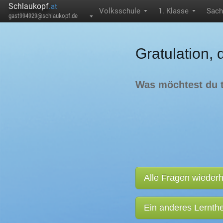
Schlaukopf
.at
Volksschule
1. Klasse
Sach
▼
▼
gast994929@schlaukopf.de
▼
Gratulation, 
Was möchtest du 
Alle Fragen wieder
Ein anderes Lernt