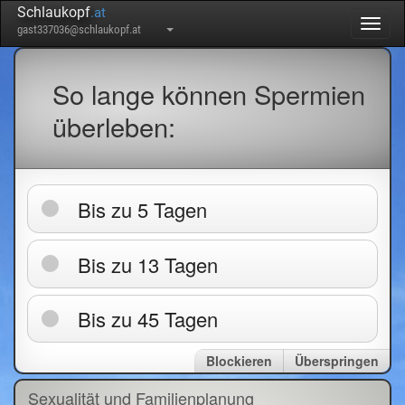
Schlaukopf
.at
Togg
gast337036@schlaukopf.at
navig
So lange können Spermien
überleben:
Bis zu 5 Tagen
Bis zu 13 Tagen
Bis zu 45 Tagen
Blockieren
Überspringen
Sexualität und Familienplanung