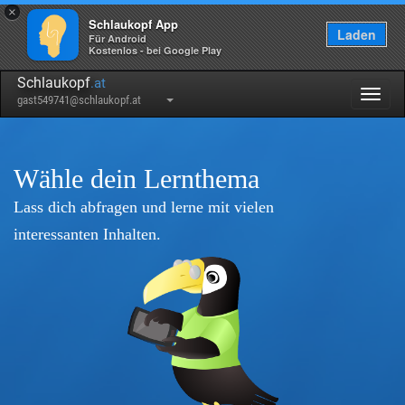
×
Schlaukopf App
Laden
Für Android
Kostenlos - bei Google Play
Schlaukopf
.at
Togg
gast549741@schlaukopf.at
navig
Wähle dein Lernthema
Lass dich abfragen und lerne mit vielen
interessanten Inhalten.