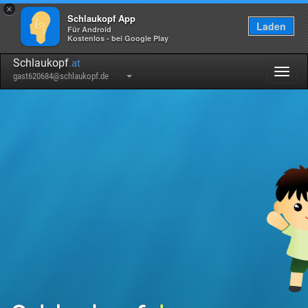
×
Schlaukopf App
Laden
Für Android
Kostenlos - bei Google Play
Schlaukopf
.at
Togg
gast620684@schlaukopf.de
navig